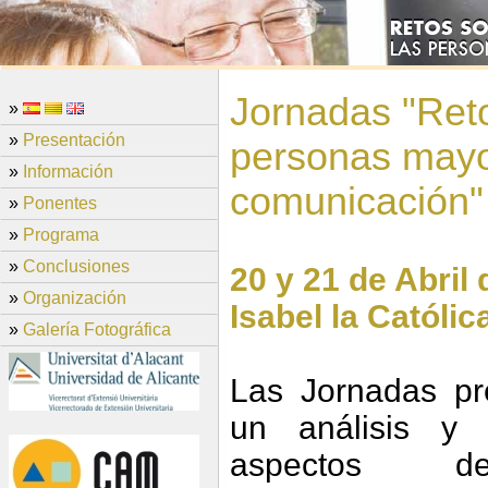
Jornadas "Reto
»
»
Presentación
personas mayo
»
Información
comunicación"
»
Ponentes
»
Programa
»
Conclusiones
20 y 21 de Abril 
»
Organización
Isabel la Católi
»
Galería Fotográfica
Las Jornadas pr
un análisis y 
aspectos 